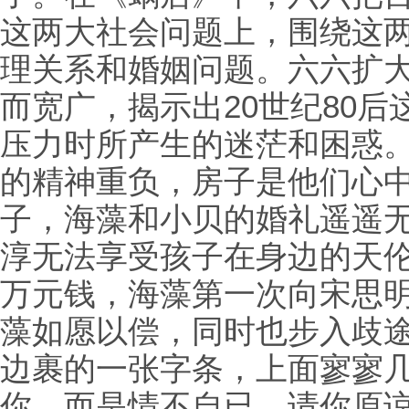
这两大社会问题上，围绕这
理关系和婚姻问题。六六扩
而宽广，揭示出20世纪80
压力时所产生的迷茫和困惑
的精神重负，房子是他们心
子，海藻和小贝的婚礼遥遥
淳无法享受孩子在身边的天伦
万元钱，海藻第一次向宋思
藻如愿以偿，同时也步入歧
边裹的一张字条，上面寥寥几
你，而是情不自已。请你原谅