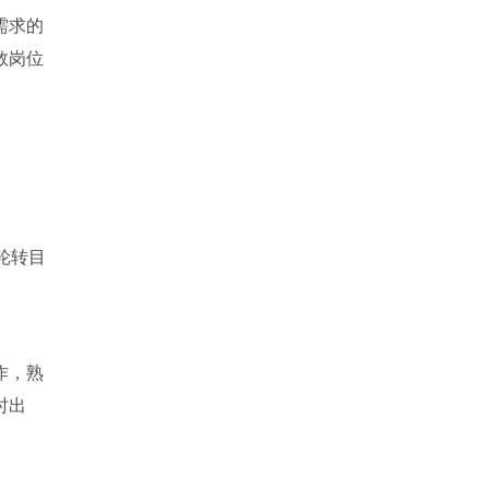
需求的
救岗位
轮转目
作，熟
时出