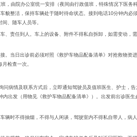
值班，由院办公室统一安排（夜间由行政值班，特殊情况下医务
车貌整洁，保持车辆处于随时待命状态。接到电话10分钟内必
时间、随车人员等。
定车、责任到人。车上的设备、附件不得私自拆卸，如需变动，
交接。当日出诊前必须对照《救护车物品配备清单》对抢救物资
每月检查一次。
单询问病情及联系方式后，立即通知驾驶员及值班医生、护士，告
分钟内出发（用物见《救护车物品配备清单》）。出发前出诊医生
驶车辆时不得抽烟，不得与人闲谈，驾驶室内不得私自带人，病