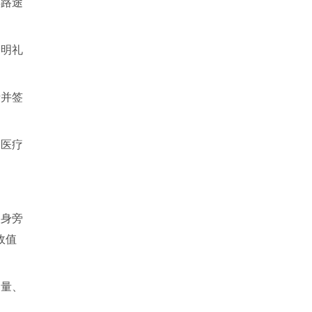
得路途
文明礼
情并签
保医疗
人身旁
政值
剂量、