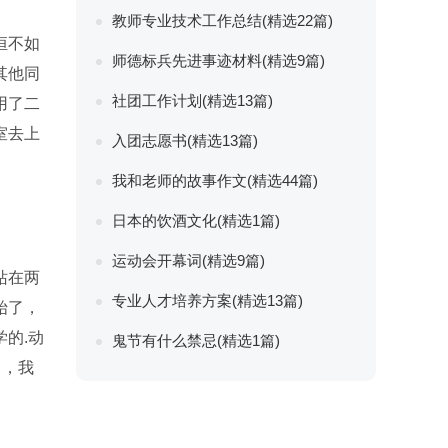
教师专业技术工作总结(精选22篇)
恒不如
师德标兵先进事迹材料(精选9篇)
其他同
社团工作计划(精选13篇)
用了二
室去上
入团志愿书(精选13篇)
我和老师的故事作文(精选44篇)
日本的饮酒文化(精选1篇)
运动会开幕词(精选9篇)
站在两
专业人才培养方案(精选13篇)
始了，
的.动
鬼节有什么禁忌(精选1篇)
了，我