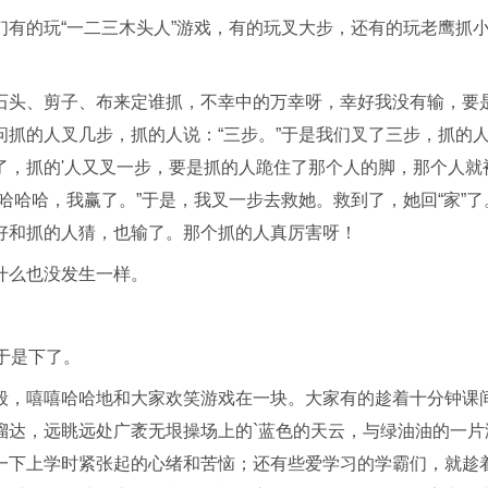
有的玩“一二三木头人”游戏，有的玩叉大步，还有的玩老鹰抓
石头、剪子、布来定谁抓，不幸中的万幸呀，幸好我没有输，要
抓的人叉几步，抓的人说：“三步。”于是我们叉了三步，抓的
了，抓的'人又叉一步，要是抓的人跪住了那个人的脚，那个人就
哈哈哈，我赢了。”于是，我叉一步去救她。救到了，她回“家”了
好和抓的人猜，也输了。那个抓的人真厉害呀！
什么也没发生一样。
终于是下了。
般，嘻嘻哈哈地和大家欢笑游戏在一块。大家有的趁着十分钟课
溜达，远眺远处广袤无垠操场上的`蓝色的天云，与绿油油的一片
一下上学时紧张起的心绪和苦恼；还有些爱学习的学霸们，就趁