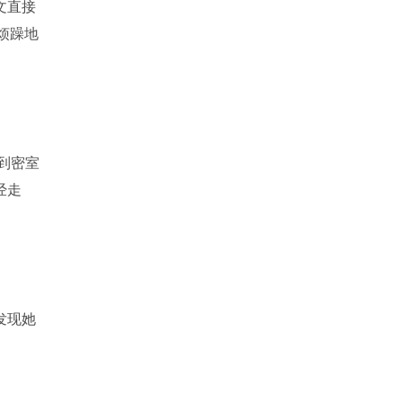
文直接
烦躁地
到密室
经走
发现她