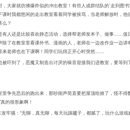
时，大家就彷彿爆炸似的冲出教室！有些人成群结队的`走到图书
下课时我都悠闲的走出教室看着同学被挨骂，当老师解放时，他
甚么？
是有人还是比较喜欢静态活动，选择帮老师发本子、做事……值
声除了在教室里看课外书、漫画的人，老师在一边改作业一边讲
原来老师也在下课啊！同学们玩得正开心时突然……
也被吓到了，恶魔又制造出讨厌的噪音迎接我们进教室，要等到
室里争先恐后的跑出来，那吵闹声简直要把屋顶给掀了，怪不得
”真的很形象啊！
子在发牢骚：“无聊，真无聊，每天玩踢毽子，都腻了，玩什么游戏