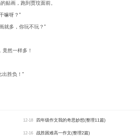
亮的贴画，跑到贾玟面前。
干嘛呀？”
画就多，你玩不玩？”
，竟然一样多！
比出胜负！”
四年级作文我的奇思妙想(整理11篇)
12-18
战胜困难高一作文(整理2篇)
12-16