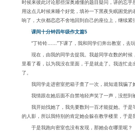
时候来彼此讨论那些深奥难懂的题目疑问，讲的忘乎
用这点儿时候来睡个好觉，填补一下黑夜失眠困觉的表情，
响了，大伙都恋恋不舍地回到自己的座位上，继续紧
课间十分钟四年级作文篇5
“丁铃铃……”下课了，我和同学们奔出教室，去
现在，由我的同学去捉我。我趁同学在数的时候
里看了看，以为我没在里面，于是就走了。我连忙走
了。
我同学走进密室把箱子查了一次，就知道我骗了
我情跟在她后面不自禁地轻声笑了一声，没想到
我开始找她了，我先要数到一百才能捉她。于是
的人影，所以我特别的肯定她会躲在教学楼里，于是
于是我跑向密室也没有发现，那她会在哪里呢？