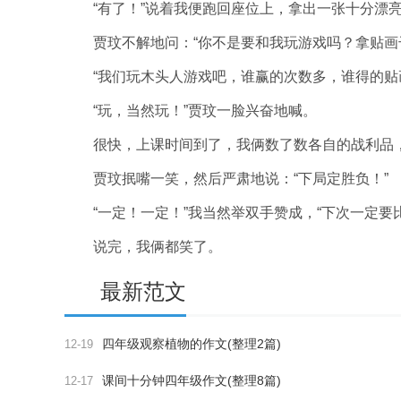
“有了！”说着我便跑回座位上，拿出一张十分漂
贾玟不解地问：“你不是要和我玩游戏吗？拿贴画
“我们玩木头人游戏吧，谁赢的次数多，谁得的贴
“玩，当然玩！”贾玟一脸兴奋地喊。
很快，上课时间到了，我俩数了数各自的战利品
贾玟抿嘴一笑，然后严肃地说：“下局定胜负！”
“一定！一定！”我当然举双手赞成，“下次一定要
说完，我俩都笑了。
最新范文
四年级观察植物的作文(整理2篇)
12-19
课间十分钟四年级作文(整理8篇)
12-17