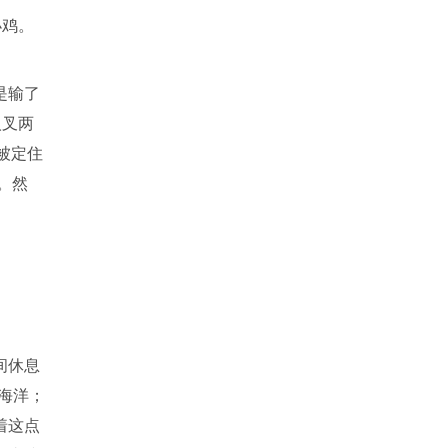
小鸡。
是输了
人叉两
被定住
。然
间休息
海洋；
着这点