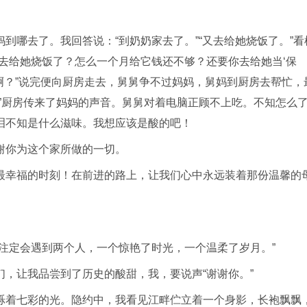
到哪去了。我回答说：“到奶奶家去了。”“又去给她烧饭了。”看
去给她烧饭了？怎么一个月给它钱还不够？还要你去给她当‘保
紧啊？”说完便向厨房走去，舅舅争不过妈妈，舅妈到厨房去帮忙，
”厨房传来了妈妈的声音。舅舅对着电脑正顾不上吃。不知怎么
泪不知是什么滋味。我想应该是酸的吧！
谢你为这个家所做的一切。
最幸福的时刻！在前进的路上，让我们心中永远装着那份温馨的
注定会遇到两个人，一个惊艳了时光，一个温柔了岁月。”
，让我品尝到了历史的酸甜，我，要说声“谢谢你。”
烁着七彩的光。隐约中，我看见江畔伫立着一个身影，长袍飘飘