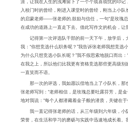
涯，让我在人生的浅滩留下了一个个或喜或忧的印记
入校门时的曾经，刚进入课堂时的曾经，刚当上小队
的启蒙老师——张老师的.鼓励与信任，一句“是玫瑰
在成功的道路上一直走下去。借此写作文的机会，让我
记得第一次评选队干部的前一天下午，放学后，
我：“你想竞选什么职务呢？”我告诉张老师我想竞选
为什么只想竞选小队长呢？”我不假思索地脱口而出：
在我之上，所以他们比我更有资格竞选那些更高级别
一直笑而不语。
那一次的评选，我如愿以偿地当上了小队长，那
张老师写到：“老师相信，是玫瑰总要吐露芬芳，是金
地对我说：“每个人都潜藏着金子般的潜质，关键在于
我一直记得张老师的话，从三年级到六年级，小
荣誉，在生活和学习的磨砺与实践中迅速地成长着。我