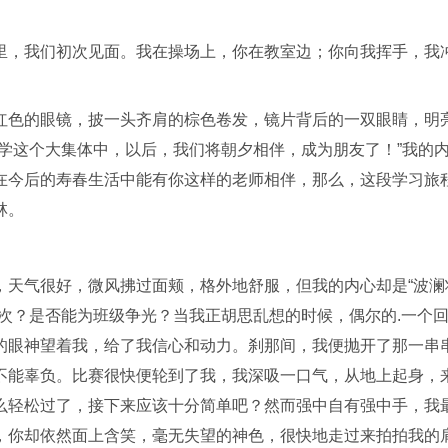
里，我们初次见面。我在操场上，你在教室边；你向我挥手，我
红色的眼镜，披一头齐肩的棕色卷发，镜片背后的一双眼睛，明
学这个大集体中，以后，我们将朝夕相伴，成为朋友了！”我的
在今后的寿春生活中能有你这样的老师相伴，那么，这段学习旅
林。
，天气很好，微风拂过面颊，格外地舒服，但我的内心却是“波澜
次？是否能为班级争光？当我正胡思乱想的时候，偶尔的.一个
的眼神望着我，给了我信心和动力。刹那间，我便抛开了那一串
不能辜负。比赛很快便轮到了我，我深吸一口气，从地上起身，
么轻松过了，接下来应该十分简单吧？然而强中自有强中手，我
，你却依然面上含笑，毫无失望的神色，很快地走过来拍拍我的