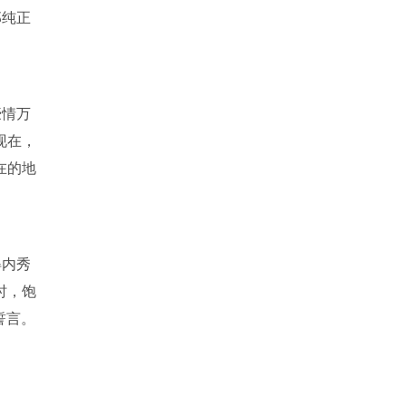
那纯正
豪情万
现在，
在的地
得内秀
时，饱
誓言。