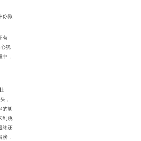
冲你微
亮有
内心犹
程中，
壮
回头，
串的胡
来到跳
最终还
肩膀，