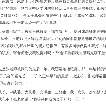
，或索取，或给予，都将成为我珍藏在我灵魂深处最美好的回忆
长时的曾经，刚当选中队委时的曾经……所有曾经的开端，都来
总要吐露芬芳，是金子总会闪耀光芒”让我找到了成长的路标，鼓
真诚地对张老师说一声：“谢谢您。”
大家都回家了，教室里就只剩下我在做卫生。这时张老师走过来
小队长。张老师很不解地继续问我：“别的同学都想竞选最好的职
“因为我认为我在班里的能力还很低，有很多同学做得比我好，
的职务。张老师您说我说得对吗？”张老师看着我的眼睛充满了慈
也是张老师教我们的最后一年。我还清楚地记得，那一年给我的
子总会闪耀光芒……”升入三年级前的最后一次返校，张老师语
你自身的努力。”
队长、中队委、大队委、文明生、三好生，我一次又一次包揽了
忘不了张老师说：“我等待你成为金子的那一天。”