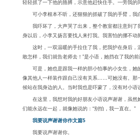
轻轻抓了一下他的胳膊，示意他赶快住手。一旁我的
可小李根本不听，还狠狠的抓破了我的手臂，我
我吓坏了，大声哭了出来，整个教室都注意到了
身以后，小李又扬言要找人来打我。我害怕的挪不动
这时，一双温暖的手拉住了我，把我护在身后，
敢怎样，我们就告老师去！”是小语，她挡在了我的
可是，她也是跟我一样的胆小怕事的小女生，她
像其他人一样装作跟自己没有关系……可她没有。那
候站在我身边的人。当时我也是吓蒙了，没有对小语
在这里，我想对我的好朋友小语说声谢谢，虽然
们能永远在一起，就像她说的：“别怕，我一直在。”
我要说声谢谢你作文篇5
我要说声谢谢你。