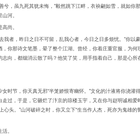
善兮，虽九死其犹未悔，”毅然跳下江畔，衣袂翩如雪，就如你
里山河。
是高尚。
去我者，昨日之日不可留，乱我心者，今日之日多烦忧。”你以
酒，你那诗文笔墨，晕了整个江湖。曾经，你着庄重官服，为何
的志向，都烟消云散了吗？他笑了笑，用手指着自己，那是心所
女时节，你天真无邪“半笼娇恨寄幽怀。”文化的汁液将你浇灌
白走过，于是，它砸烂了汴京的琼楼玉宇，又在你与赵明诚相爱
上心头。”山河破碎之时，你又立下“生当作人杰，死亦为鬼雄的
生活。