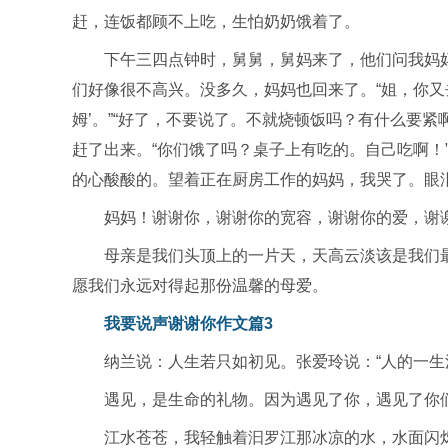
赶，连饭都顾不上吃，生怕奶奶饿着了。
下午三四点钟时，舅舅，舅妈来了，他们问我妈妈
们好像很不高兴。没多久，妈妈也回来了。“姐，你又
姆’。”“好了，不要说了。不就烧顿饭吗？有什么要
赶了出来。“你们饿了吗？桌子上有吃的。自己吃啊！
的心酸酸的。望着正在厨房工作的妈妈，我哭了。眼
妈妈！谢谢你，谢谢你的宽容，谢谢你的爱，谢
母亲是我们头顶上的一片天，天高云淡该是我们
愿我们永远对得起那份温馨的母爱。
我要说声谢谢你作文篇3
纳兰说：人生若只如初见。张爱玲说：“人的一生
遇见，是生命的礼物。因为遇见了你，遇见了你们
江水苍苍，我轻触着汩罗江那冰凉的水，水面闪