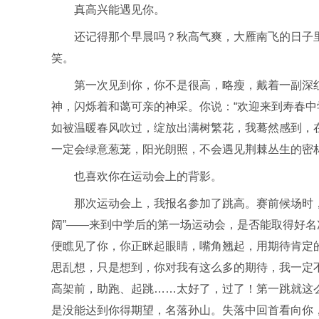
真高兴能遇见你。
还记得那个早晨吗？秋高气爽，大雁南飞的日子
笑。
第一次见到你，你不是很高，略瘦，戴着一副深
神，闪烁着和蔼可亲的神采。你说：“欢迎来到寿春中
如被温暖春风吹过，绽放出满树繁花，我蓦然感到，
一定会绿意葱茏，阳光朗照，不会遇见荆棘丛生的密
也喜欢你在运动会上的背影。
那次运动会上，我报名参加了跳高。赛前候场时
阔”——来到中学后的第一场运动会，是否能取得好名
便瞧见了你，你正眯起眼睛，嘴角翘起，用期待肯定
思乱想，只是想到，你对我有这么多的期待，我一定
高架前，助跑、起跳……太好了，过了！第一跳就这
是没能达到你得期望，名落孙山。失落中回首看向你