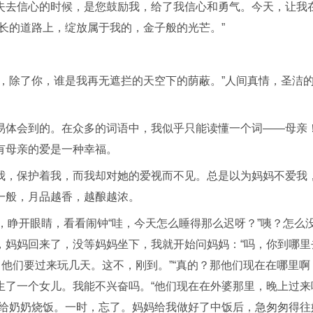
失去信心的时候，是您鼓励我，给了我信心和勇气。今天，让我
长的道路上，绽放属于我的，金子般的光芒。”
，除了你，谁是我再无遮拦的天空下的荫蔽。”人间真情，圣洁
易体会到的。在众多的词语中，我似乎只能读懂一个词——母亲
有母亲的爱是一种幸福。
我，保护着我，而我却对她的爱视而不见。总是以为妈妈不爱我
一般，月品越香，越酿越浓。
，睁开眼睛，看看闹钟“哇，今天怎么睡得那么迟呀？”咦？怎么
，妈妈回来了，没等妈妈坐下，我就开始问妈妈：“吗，你到哪里
他们要过来玩几天。这不，刚到。”“真的？那他们现在在哪里啊
生了一个女儿。我能不兴奋吗。“他们现在在外婆那里，晚上过来
去给奶奶烧饭。一时，忘了。妈妈给我做好了中饭后，急匆匆得往