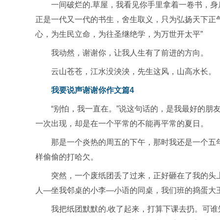
一间破烂的.草屋，我看见你手里拿着一卷书，身
正是一代又一代的书生，舍生取义，只为弘扬天下正
心，为生民立命，为往圣继绝学，为万世开太平”
我动然，谢谢你，让我人生有了前进的方向。
云山苍苍，江水没泱泱，先生这风，山高水长。
我要说声谢谢你作文篇4
“别怕，我一直在。”说这句话的，是我最好的朋
一次出现，却是在一个平常的不能再平常的夏日。
那是一个炎热的周五的下午，那时我还是一个五
样偷偷的打哈欠。
突然，一个废纸团丢了过来，正好砸在了我的头
人—坐我邻桌的小李—小语的同桌，我们班的捣蛋大
我把纸团默默的.收了起来，打算下课去扔。可