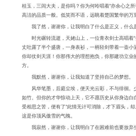
桂玉，三闾大夫，是你吗？你为何呤唱着“亦余心之所
高洁的品质一般。低笑而不语，远眺着楚国繁华的万
我了然，谢谢你，让我明白了什么是正义，什么
时光碾转流逝，天姥山上，一位青衣剑士高唱着“
丈吐露了半个盛唐，一身表衫，一柄轻剑带着一壶小
你却仗剑天涯！你那伟大的理想抱负，你那建功立业
方。
我默然，谢谢你，让我知道了坚持自己的梦想。
风华笔墨，后庭尘埃，便天光云彩，不与徘徊。少
如竹。但你的才华惊动上天，它不愿历史从你身边白
受相思之苦，便有了“此情无计可消除，才下眉头，却
这是你顶风傲雪的气魄。
我寂然，谢谢你，让我明白了在困难前也要放弃