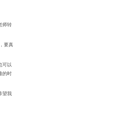
老师转
，要真
也可以
难的时
希望我