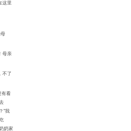
在这里
的母
！母亲
，不了
没有看
去
？”我
吃
奶奶家