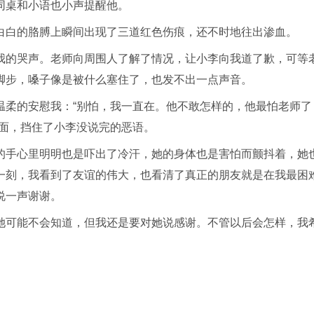
同桌和小语也小声提醒他。
白白的胳膊上瞬间出现了三道红色伤痕，还不时地往出渗血。
我的哭声。老师向周围人了解了情况，让小李向我道了歉，可等
脚步，嗓子像是被什么塞住了，也发不出一点声音。
温柔的安慰我：“别怕，我一直在。他不敢怎样的，他最怕老师了
前面，挡住了小李没说完的恶语。
的手心里明明也是吓出了冷汗，她的身体也是害怕而颤抖着，她
一刻，我看到了友谊的伟大，也看清了真正的朋友就是在我最困
说一声谢谢。
她可能不会知道，但我还是要对她说感谢。不管以后会怎样，我