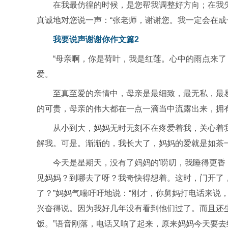
在我最仿徨的时候，是您帮我调整好方向；在我
真诚地对您说一声：“张老师，谢谢您。我一定会在成
我要说声谢谢你作文篇2
“母亲啊，你是荷叶，我是红莲。心中的雨点来了
爱。
至真至爱的亲情中，母亲是最细致，最无私，最
的可贵，母亲的伟大都在一点一滴当中流露出来，拥
从小到大，妈妈无时无刻不在疼爱着我，关心着
解我。可是。渐渐的，我长大了，妈妈的爱就是如茶
今天是星期天，没有了妈妈的'唠叨，我睡得更香
见妈妈？到哪去了呀？我奇快得想着。这时，门开了
了？”妈妈气喘吁吁地说：“刚才，你舅妈打电话来说，
兴奋得说。因为我好几年没有看到他们过了。而且还
饭。”语音刚落，电话又响了起来，原来妈妈今天要