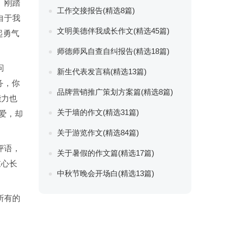
。刚踏
工作交接报告(精选8篇)
自于我
文明美德伴我成长作文(精选45篇)
起勇气
师德师风自查自纠报告(精选18篇)
问
新生代表发言稿(精选13篇)
务，你
品牌营销推广策划方案篇(精选8篇)
能力也
关于墙的作文(精选31篇)
爱，却
关于游览作文(精选84篇)
评语，
关于暑假的作文篇(精选17篇)
重心长
中秋节晚会开场白(精选13篇)
所有的