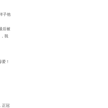
样子他
最后被
了，我
母爱！
，正冠