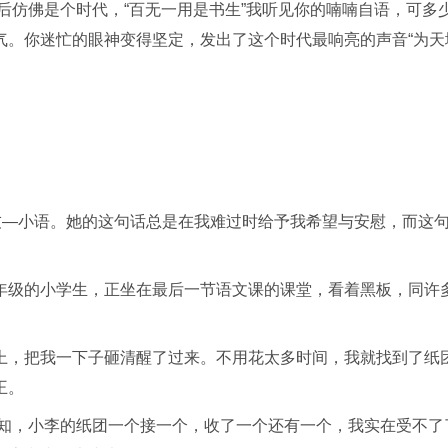
后仿佛是个时代，“百无一用是书生”我听见你的喃喃自语，可多
气。你迷忙的眼神变得坚定，发出了这个时代最响亮的声音“为天
友—小语。她的这句话总是在我难过时给予我希望与安慰，而这
年级的小学生，正坐在最后一节语文课的课堂，看着黑板，同许
上，把我一下子砸清醒了过来。不用花太多时间，我就找到了纸
王。
谁知，小李的纸团一个接一个，收了一个还有一个，我实在受不了