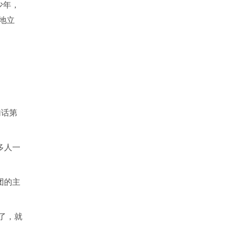
少年，
地立
句话第
多人一
团的主
了，就